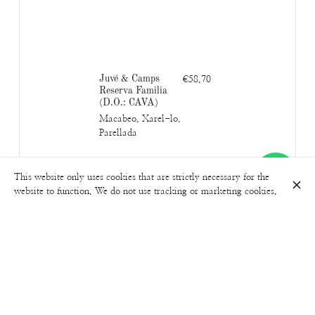
Juvé & Camps
€58.70
Reserva Familia
(D.O.: CAVA)
Macabeo, Xarel-lo,
Parellada
This website only uses cookies that are strictly necessary for the
website to function. We do not use tracking or marketing cookies.
Llopart Rosè Brut
€43.00