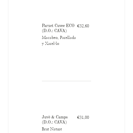
Parxet Cuvee ECO
€32.60
(D.O.: CAVA)
Macabeo, Parellada
y Xarel·lo
Juvè & Camps
€31.00
(D.O.: CAVA)
Brut Nature