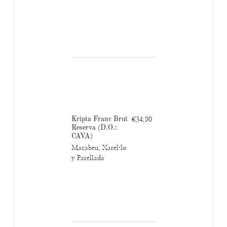
Kripta Franc Brut
€34.90
Reserva (D.O.:
CAVA)
Macabeu, Xarel·lo
y Parellada