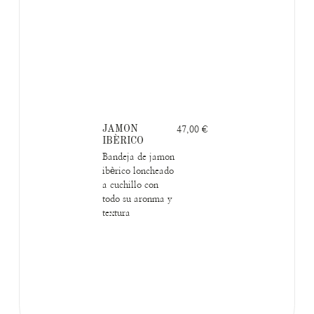
JAMON
47,00 €
IBÈRICO
Bandeja de jamon
ibèrico loncheado
a cuchillo con
todo su aronma y
textura