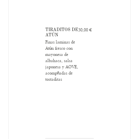
TIRADITOS DE
30,00 €
ATÚN
Finas laminas de
Atùn fresco con
mayonesa de
albahaca, salsa
japonesa y AOVE,
acompñadas de
tostaditas