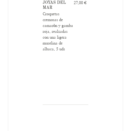
JOYAS DEL
27,00 €
MAR
Croquetas
cremosas de
camaròn y gamba
roja, realzadas
con una ligera
muselina de
albaca. 5 uds