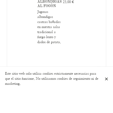
ALBONDIGAS
23,00 €
AL FOGÒN
Jugosas
albondigas
caseras bañadas
en nuestra salsa
tradicional a
fuego lento y
dados de patata.
Este sitio web solo utiliza cookies estrictamente necesarias para
que el sitio funcione. No utilizamos cookies de seguimiento ni de
marketing.