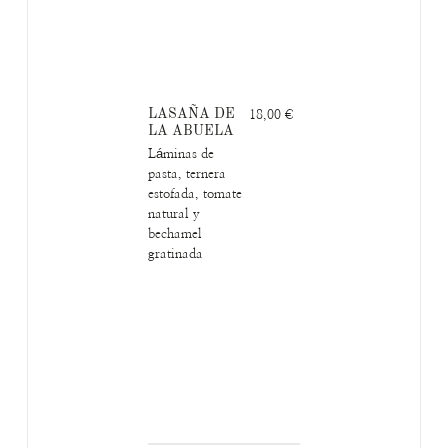
LASAÑA DE
18,00 €
LA ABUELA
Láminas de
pasta, ternera
estofada, tomate
natural y
bechamel
gratinada