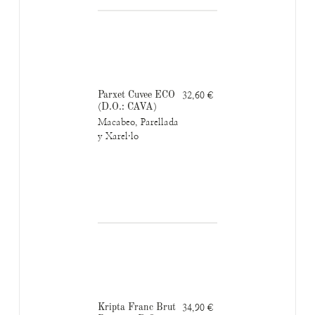
Parxet Cuvee ECO
32,60 €
(D.O.: CAVA)
Macabeo, Parellada
y Xarel·lo
Kripta Franc Brut
34,90 €