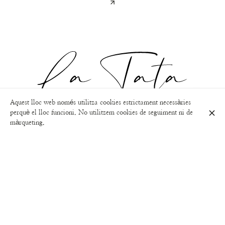
Aquest lloc web només utilitza cookies estrictament necessàries
Carrer de Calàbria, 69, L'Eixample, 08015 Barcelona
perquè el lloc funcioni. No utilitzem cookies de seguiment ni de
màrqueting.
+34 934 26 22 87
Horari d'obertura
Dilluns
06:00 - 23:45
Dimarts
06:00 - 23:45
Dimecres
06:00 - 23:45
Dijous
06:00 - 23:45