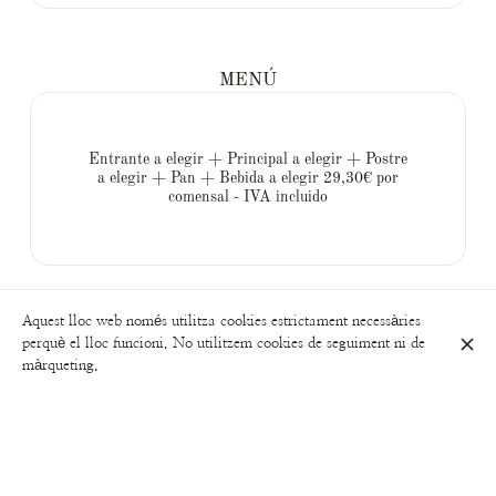
MENÚ
Entrante a elegir + Principal a elegir + Postre
a elegir + Pan + Bebida a elegir 29,30€ por
comensal - IVA incluido
Aquest lloc web només utilitza cookies estrictament necessàries
Descobreix també
perquè el lloc funcioni. No utilitzem cookies de seguiment ni de
màrqueting.